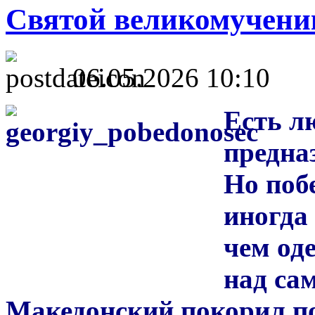
Святой великомучени
06.05.2026 10:10
Есть л
предна
Но поб
иногда
чем од
над са
Македонский покорил по